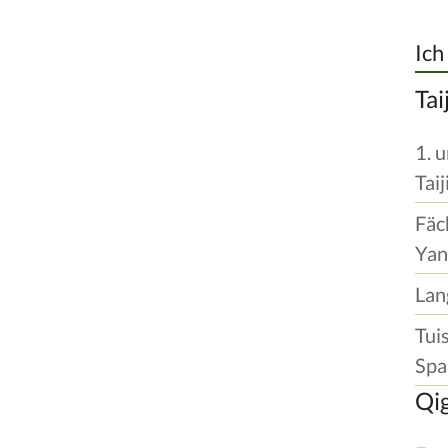
Ich
Tai
1. 
Tai
Fäc
Yan
Lan
Tui
Spar
Qi