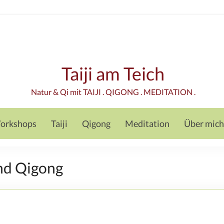
Taiji am Teich
Natur & Qi mit TAIJI . QIGONG . MEDITATION .
orkshops
Taiji
Qigong
Meditation
Über mich
nd Qigong