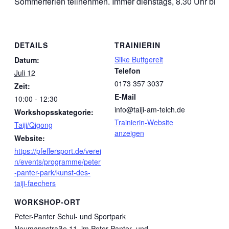
Sommerferien teilnehmen. Immer dienstags, 8.30 Uhr bis 9.
DETAILS
TRAINIERIN
Silke Buttgereit
Datum:
Telefon
Juli 12
0173 357 3037
Zeit:
E-Mail
10:00 - 12:30
info@taiji-am-teich.de
Workshopsskategorie:
Trainierin-Website
Taiji/Qigong
anzeigen
Website:
https://pfeffersport.de/verei
n/events/programme/peter
-panter-park/kunst-des-
taiji-faechers
WORKSHOP-ORT
Peter-Panter Schul- und Sportpark
Neumannstraße 11, im Peter-Panter- und