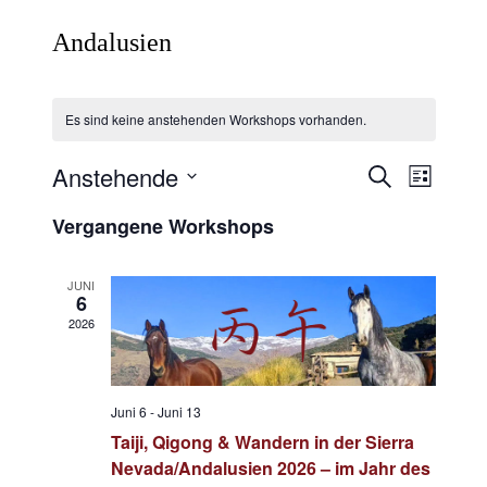
Andalusien
Es sind keine anstehenden Workshops vorhanden.
Anstehende
Worksho
Works
Suche
Liste
Ansich
Datum
Suche
Vergangene Workshops
wählen.
Naviga
und
Ansichte
JUNI
6
Navigati
2026
Juni 6
-
Juni 13
Taiji, Qigong & Wandern in der Sierra
Nevada/Andalusien 2026 – im Jahr des