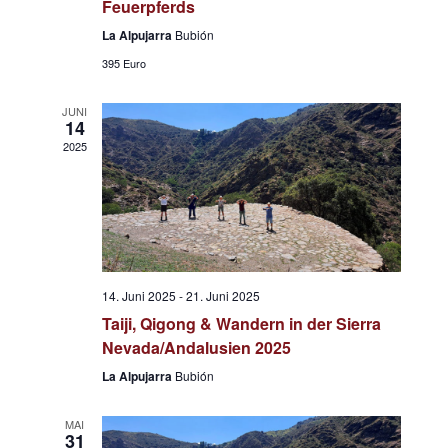
Feuerpferds
La Alpujarra
Bubión
395 Euro
JUNI
14
2025
14. Juni 2025
-
21. Juni 2025
Taiji, Qigong & Wandern in der Sierra
Nevada/Andalusien 2025
La Alpujarra
Bubión
MAI
31