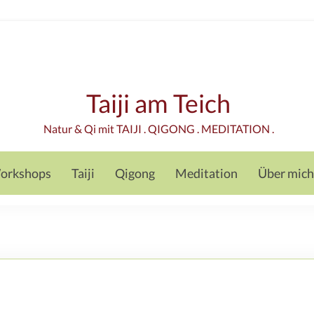
Taiji am Teich
Natur & Qi mit TAIJI . QIGONG . MEDITATION .
orkshops
Taiji
Qigong
Meditation
Über mich