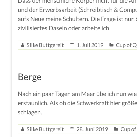
Dass der menschliche Körper nicht für die A
und der Erwerbsarbeit (Schreibtisch & Comput
aufs Neue meine Schultern. Die Frage ist nur,
zivilisiertes Dasein oder arbeite ich
Silke Buttgereit
1. Juli 2019
Cup of Q
Berge
Nach ein paar Tagen am Meer übe ich nun wie
erstaunlich. Als ob die Schwerkraft hier größe
schlagen.
Silke Buttgereit
28. Juni 2019
Cup of