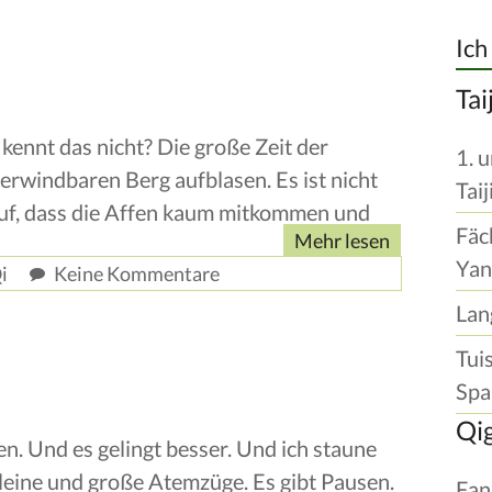
Ich
Tai
nnt das nicht? Die große Zeit der
1. 
rwindbaren Berg aufblasen. Es ist nicht
Tai
ll auf, dass die Affen kaum mitkommen und
Fäc
Mehr lesen
Yan
i
Keine Kommentare
Lan
Tui
Spar
Qi
n. Und es gelingt besser. Und ich staune
 kleine und große Atemzüge. Es gibt Pausen.
Fan