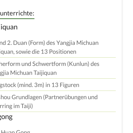
 unterrichte:
jiquan
und 2. Duan (Form) des Yangjia Michuan
jiquan, sowie die 13 Positionen
herform und Schwertform (Kunlun) des
gjia Michuan Taijiquan
gstock (mind. 3m) in 13 Figuren
shou Grundlagen (Partnerübungen und
ring im Taiji)
gong
 Huan Gong