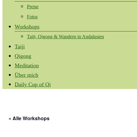
Preise
Fotos
Workshops
Taiji, Qigong & Wandern in Andalusien
Taiji
Qigong
Meditation
Über mich
Daily Cup of Qi
« Alle Workshops