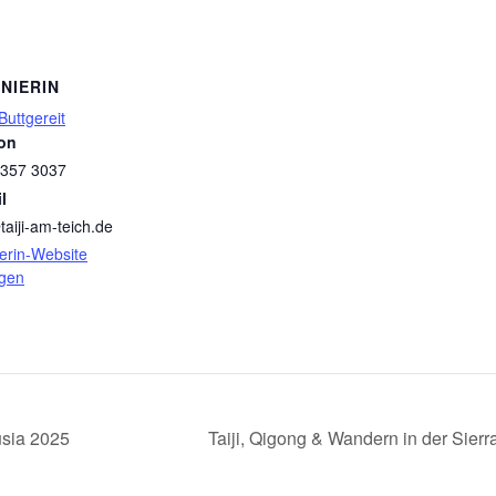
NIERIN
Buttgereit
fon
 357 3037
l
taiji-am-teich.de
ierin-Website
igen
usia 2025
Taiji, Qigong & Wandern in der Sie